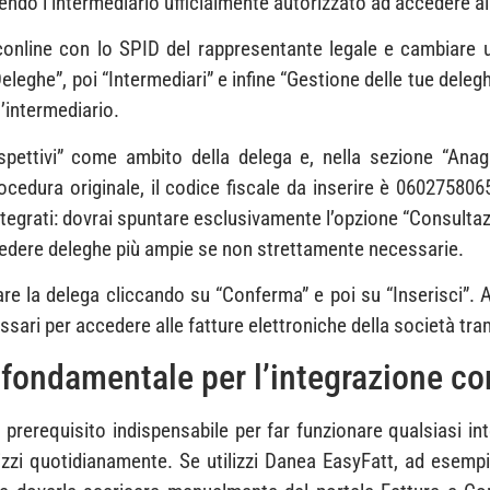
endo l’intermediario ufficialmente autorizzato ad accedere ai d
nline con lo SPID del rappresentante legale e cambiare u
“Deleghe”, poi “Intermediari” e infine “Gestione delle tue de
l’intermediario.
spettivi” come ambito della delega e, nella sezione “Anagra
rocedura originale, il codice fiscale da inserire è 060275806
integrati: dovrai spuntare esclusivamente l’opzione “Consultaz
oncedere deleghe più ampie se non strettamente necessarie.
ermare la delega cliccando su “Conferma” e poi su “Inserisci”
essari per accedere alle fatture elettroniche della società tram
fondamentale per l’integrazione con
prerequisito indispensabile per far funzionare qualsiasi int
ilizzi quotidianamente. Se utilizzi Danea EasyFatt, ad esemp