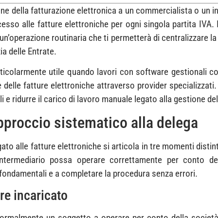
one della fatturazione elettronica a un commercialista o un i
accesso alle fatture elettroniche per ogni singola partita I
un’operazione routinaria che ti permetterà di centralizzare la 
ia delle Entrate.
icolarmente utile quando lavori con software gestionali c
 delle fatture elettroniche attraverso provider specializzat
 e ridurre il carico di lavoro manuale legato alla gestione del
approccio sistematico alla delega
to alle fatture elettroniche si articola in tre momenti disti
’intermediario possa operare correttamente per conto de
 fondamentali e a completare la procedura senza errori.
re incaricato
formalmente un soggetto a operare per conto della società n