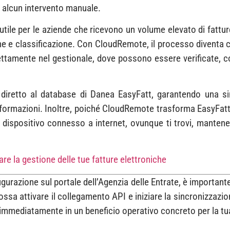
a alcun intervento manuale.
 utile per le aziende che ricevono un volume elevato di fatt
ne e classificazione. Con CloudRemote, il processo diventa
irettamente nel gestionale, dove possono essere verificate, c
 diretto al database di Danea EasyFatt, garantendo una si
 informazioni. Inoltre, poiché CloudRemote trasforma EasyFa
i dispositivo connesso a internet, ovunque ti trovi, mantene
 la gestione delle tue fatture elettroniche
gurazione sul portale dell’Agenzia delle Entrate, è important
ossa attivare il collegamento API e iniziare la sincronizzazi
a immediatamente in un beneficio operativo concreto per la tu