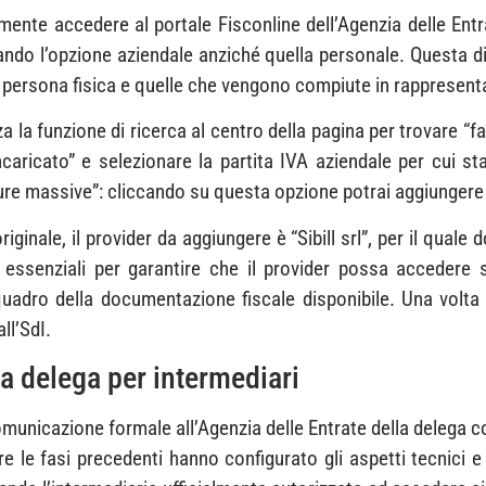
nte accedere al portale Fisconline dell’Agenzia delle Entr
ndo l’opzione aziendale anziché quella personale. Questa di
persona fisica e quelle che vengono compiute in rappresentan
za la funzione di ricerca al centro della pagina per trovare “
ncaricato” e selezionare la partita IVA aziendale per cui st
ture massive”: cliccando su questa opzione potrai aggiungere
ginale, il provider da aggiungere è “Sibill srl”, per il quale 
 essenziali per garantire che il provider possa accedere sia
 quadro della documentazione fiscale disponibile. Una volta s
ll’SdI.
a delega per intermediari
unicazione formale all’Agenzia delle Entrate della delega co
re le fasi precedenti hanno configurato gli aspetti tecnici 