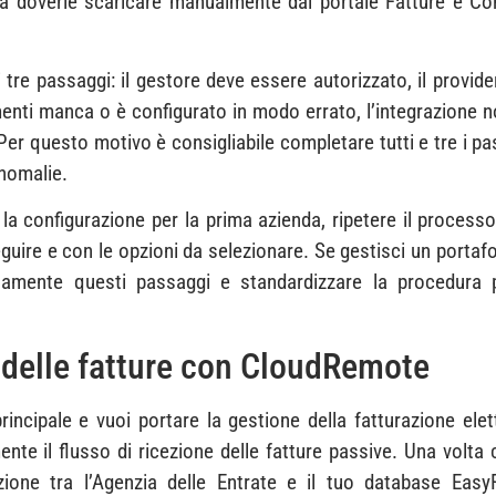
a doverle scaricare manualmente dal portale Fatture e Cor
 i tre passaggi: il gestore deve essere autorizzato, il provi
nti manca o è configurato in modo errato, l’integrazione non
. Per questo motivo è consigliabile completare tutti e tre i 
anomalie.
a configurazione per la prima azienda, ripetere il processo
eguire e con le opzioni da selezionare. Se gestisci un portaf
namente questi passaggi e standardizzare la procedura p
 delle fatture con CloudRemote
incipale e vuoi portare la gestione della fatturazione elet
nte il flusso di ricezione delle fatture passive. Una volta 
azione tra l’Agenzia delle Entrate e il tuo database Eas