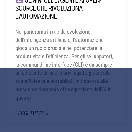
GEMINI CLI: L’AGENTE AI OPEN-
SOURCE CHE RIVOLUZIONA
L’AUTOMAZIONE
Nel panorama in rapida evoluzione
dell’intelligenza artificiale, l’automazione
gioca un ruolo cruciale nel potenziare la
produttività e l’efficienza. Per gli sviluppatori,
la command line interface (CLI) è da sempre
un ambiente di lavoro privilegiato grazie alla
sua efficienza e portabilità. In risposta alla
crescente domanda di integrazione dell’AI in
questo
LEGGI TUTTO »