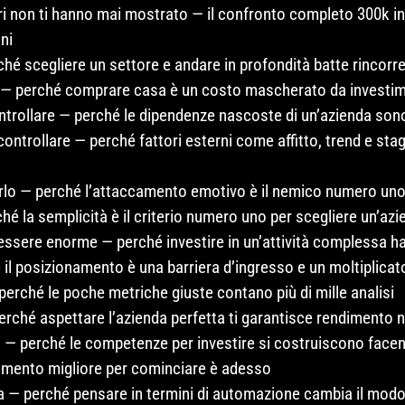
ori non ti hanno mai mostrato — il confronto completo 300k i
ni
hé scegliere un settore e andare in profondità batte rincorre
— perché comprare casa è un costo mascherato da investim
ontrollare — perché le dipendenze nascoste di un’azienda sono 
controllare — perché fattori esterni come affitto, trend e sta
erlo — perché l’attaccamento emotivo è il nemico numero uno
é la semplicità è il criterio numero uno per scegliere un’azie
essere enorme — perché investire in un’attività complessa h
il posizionamento è una barriera d’ingresso e un moltiplicato
erché le poche metriche giuste contano più di mille analisi
erché aspettare l’azienda perfetta ti garantisce rendimento 
i — perché le competenze per investire si costruiscono face
momento migliore per cominciare è adesso
a — perché pensare in termini di automazione cambia il modo i