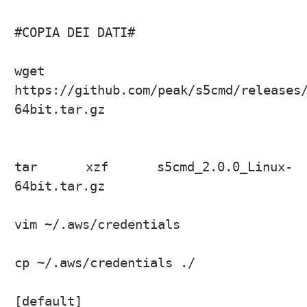
#COPIA DEI DATI#

wget 
https://github.com/peak/s5cmd/releases
64bit.tar.gz

tar xzf s5cmd_2.0.0_Linux-
64bit.tar.gz

vim ~/.aws/credentials

cp ~/.aws/credentials ./

[default]
