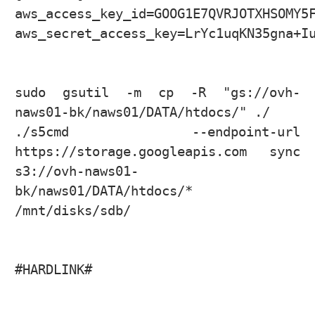
aws_access_key_id=GOOG1E7QVRJOTXHSOMY5F
aws_secret_access_key=LrYc1uqKN35gna+Iu
sudo gsutil -m cp -R "gs://ovh-
naws01-bk/naws01/DATA/htdocs/" ./

./s5cmd --endpoint-url 
https://storage.googleapis.com sync 
s3://ovh-naws01-
bk/naws01/DATA/htdocs/* 
/mnt/disks/sdb/

#HARDLINK#
