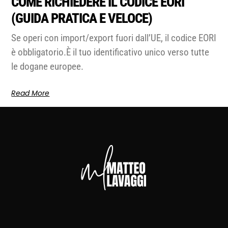
COME RICHIEDERE IL CODICE EORI
(GUIDA PRATICA E VELOCE)
Se operi con import/export fuori dall’UE, il codice EORI
è obbligatorio.È il tuo identificativo unico verso tutte
le dogane europee.
Read More