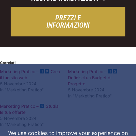
PREZZI E
INFORMAZIONI
Correlati
Marketing Pratico –
Crea
Marketing Pratico –
il tuo sito web
Definisci un Budget di
5 Novembre 2024
Progetto
In "Marketing Pratico"
5 Novembre 2024
In "Marketing Pratico"
Marketing Pratico –
Studia
le tue offerte
5 Novembre 2024
In "Marketing Pratico"