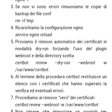
Se non vi sono errori rimuoviamo le copie di
backup dei file conf
rm -rf tmp
Ricarichiamo la configurazione nginx
service nginx reload
Proviamo il rinnovo automatico dei certificati in
modalità dry-run forzando l’uso del plugin
webroot e della directory scelta
certbot renew –dry-run –webroot -w
/var/www/certbo
t
Al termine della procedura certbot restituisce un
elenco con i certificati che hanno superato la
verifica ed eventuali errori.
Procediamo al rinnovo “vero” dei certificati
certbot renew –webroot -w /var/www/certbot
Non rimane che impostare un cronjob per